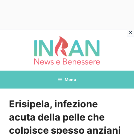
Vai
al
contenuto
Menu
Erisipela, infezione
acuta della pelle che
colpisce spesso anziani