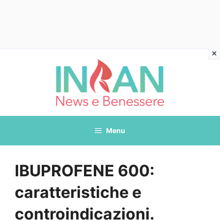
Vai
al
contenuto
Menu
IBUPROFENE 600:
caratteristiche e
controindicazioni.