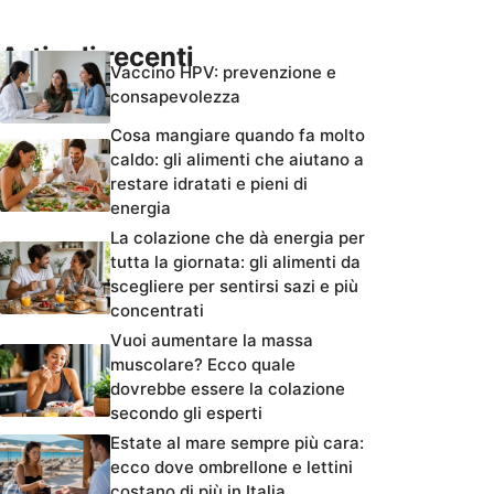
Articoli recenti
Vaccino HPV: prevenzione e
consapevolezza
Cosa mangiare quando fa molto
caldo: gli alimenti che aiutano a
restare idratati e pieni di
energia
La colazione che dà energia per
tutta la giornata: gli alimenti da
scegliere per sentirsi sazi e più
concentrati
Vuoi aumentare la massa
muscolare? Ecco quale
dovrebbe essere la colazione
secondo gli esperti
Estate al mare sempre più cara:
ecco dove ombrellone e lettini
costano di più in Italia