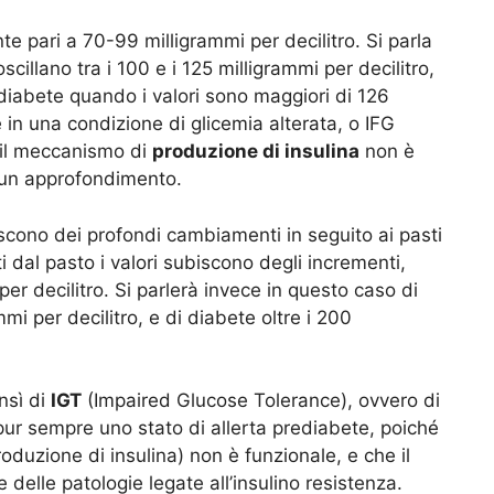
 pari a 70-99 milligrammi per decilitro. Si parla
scillano tra i 100 e i 125 milligrammi per decilitro,
diabete quando i valori sono maggiori di 126
 in una condizione di glicemia alterata, o IFG
e il meccanismo di
produzione di insulina
non è
 un approfondimento.
cono dei profondi cambiamenti in seguito ai pasti
dal pasto i valori subiscono degli incrementi,
er decilitro. Si parlerà invece in questo caso di
mmi per decilitro, e di diabete oltre i 200
nsì di
IGT
(Impaired Glucose Tolerance), ovvero di
 pur sempre uno stato di allerta prediabete, poiché
oduzione di insulina) non è funzionale, e che il
 delle patologie legate all’insulino resistenza.