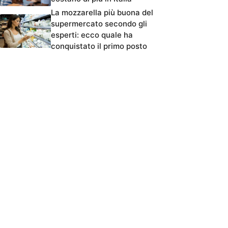
La mozzarella più buona del
supermercato secondo gli
esperti: ecco quale ha
conquistato il primo posto