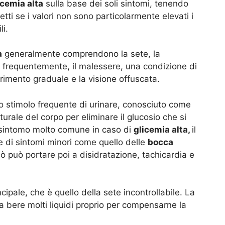
icemia alta
sulla base dei soli sintomi, tenendo
tti se i valori non sono particolarmente elevati i
i.
a
generalmente comprendono la sete, la
e frequentemente, il malessere, una condizione di
imento graduale e la visione offuscata.
o stimolo frequente di urinare, conosciuto come
urale del corpo per eliminare il glucosio che si
n sintomo molto comune in caso di
glicemia alta,
il
e di sintomi minori come quello delle
bocca
Ciò può portare poi a disidratazione, tachicardia e
ipale, che è quello della sete incontrollabile. La
a bere molti liquidi proprio per compensarne la