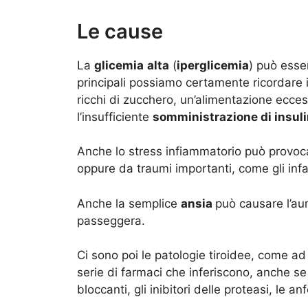
Le cause
La
glicemia
alta
(
iperglicemia
) può esser
principali possiamo certamente ricordare 
ricchi di zucchero, un’alimentazione ecce
l’insufficiente
somministrazione di insul
Anche lo stress infiammatorio può provoca
oppure da traumi importanti, come gli infar
Anche la semplice
ansia
può causare l’au
passeggera.
Ci sono poi le patologie tiroidee, come ad
serie di farmaci che inferiscono, anche se
bloccanti, gli inibitori delle proteasi, le an