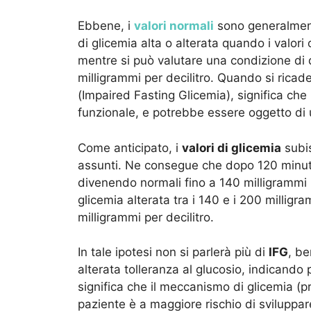
Ebbene, i
valori normali
sono generalmente
di glicemia alta o alterata quando i valori o
mentre si può valutare una condizione di 
milligrammi per decilitro. Quando si ricade
(Impaired Fasting Glicemia), significa ch
funzionale, e potrebbe essere oggetto di
Come anticipato, i
valori di glicemia
subis
assunti. Ne consegue che dopo 120 minuti 
divenendo normali fino a 140 milligrammi p
glicemia alterata tra i 140 e i 200 milligra
milligrammi per decilitro.
In tale ipotesi non si parlerà più di
IFG
, be
alterata tolleranza al glucosio, indicando
significa che il meccanismo di glicemia (pr
paziente è a maggiore rischio di sviluppare