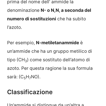
prima del nome dell’ ammide la
denominazione
N- o N,N, a seconda del
numero di sostituzioni
che ha subito
l’azoto.
Per esempio,
N-metiletanammide
è
un’ammide che ha un gruppo metilico di
tipo (CH
) come sostituto dell’atomo di
3
azoto. Per questa ragione la sua formula
sarà: (C
H
NO).
5
7
Classificazione
Un’ammide si distingue da un’altra a