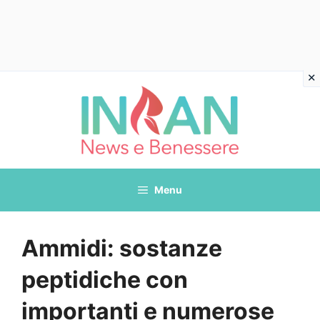
Vai
al
contenuto
Menu
Ammidi: sostanze
peptidiche con
importanti e numerose