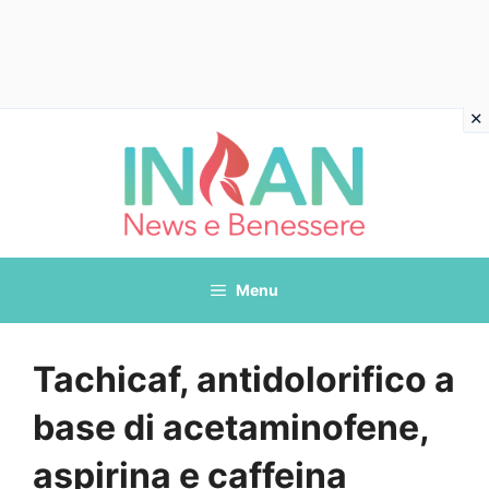
Vai
al
contenuto
Menu
Tachicaf, antidolorifico a
base di acetaminofene,
aspirina e caffeina