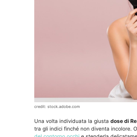
credit: stock.adobe.com
Una volta individuata la giusta
dose di R
tra gli indici finché non diventa incolore. 
del contorno occhi
e stenderla delicatame