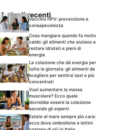
Articoli recenti
Vaccino HPV: prevenzione e
consapevolezza
Cosa mangiare quando fa molto
caldo: gli alimenti che aiutano a
restare idratati e pieni di
energia
La colazione che dà energia per
tutta la giornata: gli alimenti da
scegliere per sentirsi sazi e più
concentrati
Vuoi aumentare la massa
muscolare? Ecco quale
dovrebbe essere la colazione
secondo gli esperti
Estate al mare sempre più cara:
ecco dove ombrellone e lettini
costano di più in Italia