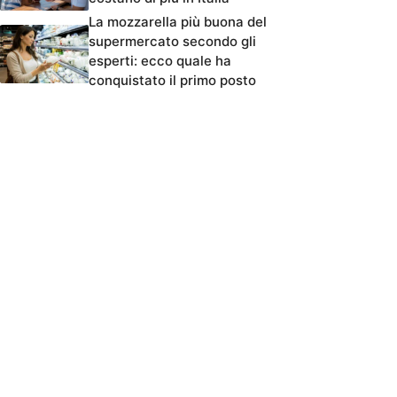
La mozzarella più buona del
supermercato secondo gli
esperti: ecco quale ha
conquistato il primo posto