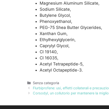
Magnesium Aluminum Silicate,
Sodium Silicate,
Butylene Glycol,
Phenoxyethanol,
PEG-75 Shea Butter Glycerides,
Xanthan Gum,
Ethylhexylglycerin,
Caprylyl Glycol,
CI 19140,
CI 16035,
Acetyl Tetrapeptide-5,
Acetyl Octapeptide-3.
Categorie
Senza categoria
Flurbiprofene: usi, effetti collaterali e precauzio
Corsodyl, un collutorio per mantenere la miglio