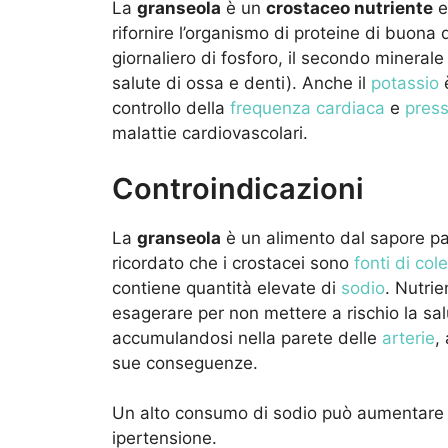
La
granseola
è un
crostaceo nutriente
e
rifornire l’organismo di proteine di buona 
giornaliero di fosforo, il secondo mineral
salute di ossa e denti). Anche il
potassio
è
controllo della
frequenza cardiaca
e
press
malattie cardiovascolari.
Controindicazioni
La
granseola
è un alimento dal sapore pa
ricordato che i crostacei sono
fonti di col
contiene quantità elevate di
sodio
. Nutri
esagerare per non mettere a rischio la salut
accumulandosi nella parete delle
arterie
,
sue conseguenze.
Un alto consumo di sodio può aumentare
ipertensione.