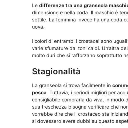
Le
differenze tra una granseola masch
dimensione e nella coda. Il maschio è te
sottile. La femmina invece ha una coda cor
uova.
I colori di entrambi i crostacei sono ugua
varie sfumature dai toni caldi. Un’altra de
molto duri che si rafforzano soprattutto n
Stagionalità
La granseola si trova facilmente in
comme
pesca
. Tuttavia, i periodi migliori per a
consigliabile comprarla da viva, in modo d
sua freschezza bisogna verificare che no
vorrebbe dire che il crostaceo sta inizia
si dovessero avere dubbi su questo aspet