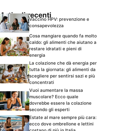
Articoli recenti
Vaccino HPV: prevenzione e
consapevolezza
Cosa mangiare quando fa molto
caldo: gli alimenti che aiutano a
restare idratati e pieni di
energia
La colazione che dà energia per
tutta la giornata: gli alimenti da
scegliere per sentirsi sazi e più
concentrati
Vuoi aumentare la massa
muscolare? Ecco quale
dovrebbe essere la colazione
secondo gli esperti
Estate al mare sempre più cara:
ecco dove ombrellone e lettini
costano di più in Italia