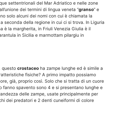
cque settentrionali del Mar Adriatico e nelle zone
all’unione dei termini di lingua veneta “
granso
” e
ono solo alcuni dei nomi con cui è chiamata la
 a seconda della regione in cui ci si trova. In Liguria
a è la margherita, in Friuli Venezia Giulia è il
rantula in Sicilia e marmottam pilargiu in
, questo
crostaceo
ha zampe lunghe ed è simile a
ratteristiche fisiche? A primo impatto possiamo
re, già, proprio così. Solo che si tratta di un cuore
to fanno spavento sono 4 e si presentano lunghe e
 grandezza delle zampe, usate principalmente per
chi dei predatori e 2 denti cuneiformi di colore