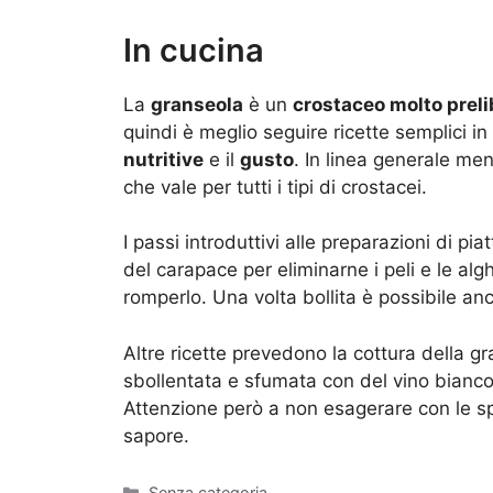
In cucina
La
granseola
è un
crostaceo molto preli
quindi è meglio seguire ricette semplici
nutritive
e il
gusto
. In linea generale men
che vale per tutti i tipi di crostacei.
I passi introduttivi alle preparazioni di pia
del carapace per eliminarne i peli e le alg
romperlo. Una volta bollita è possibile anc
Altre ricette prevedono la cottura della g
sbollentata e sfumata con del vino bianc
Attenzione però a non esagerare con le spez
sapore.
Categorie
Senza categoria