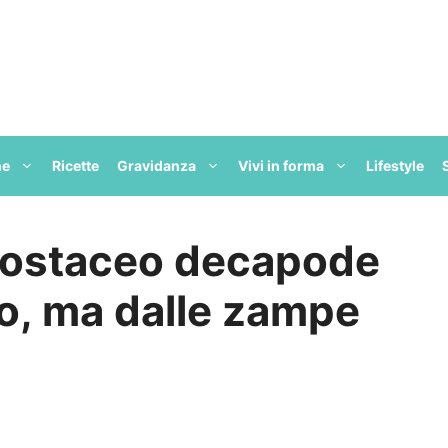
ne
Ricette
Gravidanza
Vivi in forma
Lifestyle
rostaceo decapode
io, ma dalle zampe