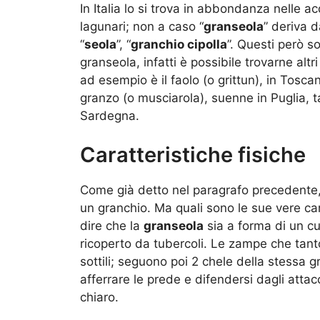
In Italia lo si trova in abbondanza nelle a
lagunari; non a caso “
granseola
” deriva d
“
seola
”, “
granchio cipolla
”. Questi però s
granseola, infatti è possibile trovarne altri
ad esempio è il faolo (o grittun), in Toscan
granzo (o musciarola), suenne in Puglia, ta
Sardegna.
Caratteristiche fisiche
Come già detto nel paragrafo precedente
un granchio. Ma quali sono le sue vere ca
dire che la
granseola
sia a forma di un cuo
ricoperto da tubercoli. Le zampe che tan
sottili; seguono poi 2 chele della stessa
afferrare le prede e difendersi dagli attac
chiaro.