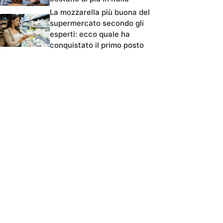
La mozzarella più buona del
supermercato secondo gli
esperti: ecco quale ha
conquistato il primo posto