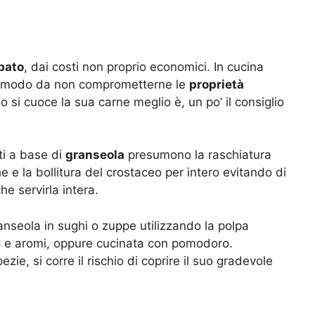
bato
, dai costi non proprio economici. In cucina
 in modo da non comprometterne le
propriet
à
o si cuoce la sua carne meglio è, un po’ il consiglio
tti a base di
granseola
presumono la raschiatura
he e la bollitura del crostaceo per intero evitando di
he servirla intera.
ranseola in sughi o zuppe utilizzando la polpa
o e aromi, oppure cucinata con pomodoro.
ie, si corre il rischio di coprire il suo gradevole