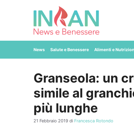
Vai
al
contenuto
News
Salute e Benessere
Alimenti e Nutrizio
Granseola: un c
simile al granch
più lunghe
21 Febbraio 2019
di
Francesca Rotondo