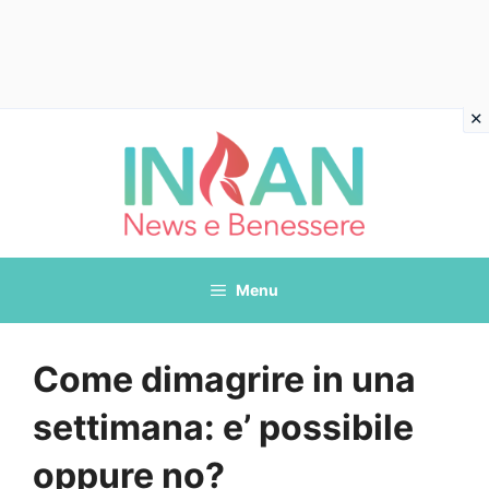
Vai
al
contenuto
Menu
Come dimagrire in una
settimana: e’ possibile
oppure no?