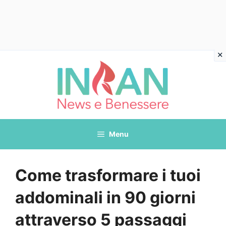
Vai
al
contenuto
Menu
Come trasformare i tuoi
addominali in 90 giorni
attraverso 5 passaggi