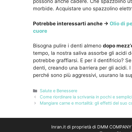
possono anche cadere. Che spazzolino util
morbide. Acquistare uno spazzolino elettr
Potrebbe interessarti anche →
Olio di p
cuore
Bisogna pulire i denti almeno
dopo mezz’
tempo, la nostra saliva assorbe gli acidi de
potrebbe graffiarsi. E per il dentifricio? S
denti, creando una barriera per gli acidi. 
perché sono più aggressivi, usurano la su
Categorie
Salute e Benessere
Come riordinare la scrivania in pochi e sempli
Mangiare carne e mortalità: gli effetti del suo
Inran.it di proprietà di DMM COMPANY S