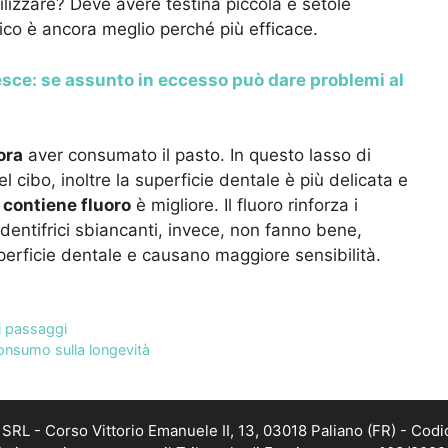
izzare? Deve avere testina piccola e setole
ico è ancora meglio perché più efficace.
esce: se assunto in eccesso può dare problemi al
ora
aver consumato il pasto. In questo lasso di
l cibo, inoltre la superficie dentale è più delicata e
e
contiene fluoro
è migliore. Il fluoro rinforza i
I dentifrici sbiancanti, invece, non fanno bene,
perficie dentale e causano maggiore sensibilità.
ci passaggi
 consumo sulla longevità
RL - Corso Vittorio Emanuele II, 13, 03018 Paliano (FR) - Codi