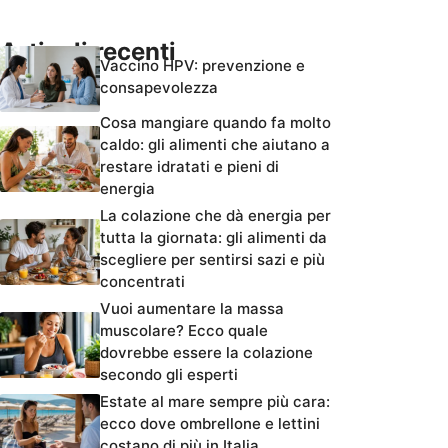
Articoli recenti
Vaccino HPV: prevenzione e
consapevolezza
Cosa mangiare quando fa molto
caldo: gli alimenti che aiutano a
restare idratati e pieni di
energia
La colazione che dà energia per
tutta la giornata: gli alimenti da
scegliere per sentirsi sazi e più
concentrati
Vuoi aumentare la massa
muscolare? Ecco quale
dovrebbe essere la colazione
secondo gli esperti
Estate al mare sempre più cara:
ecco dove ombrellone e lettini
costano di più in Italia