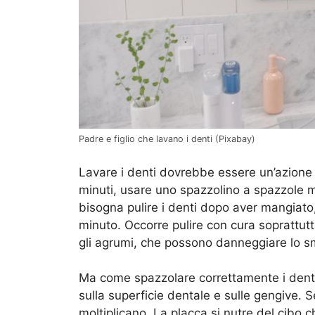
Padre e figlio che lavano i denti (Pixabay)
Lavare i denti dovrebbe essere un’azione f
minuti, usare uno spazzolino a spazzole mo
bisogna pulire i denti dopo aver mangiato
minuto. Occorre pulire con cura soprattu
gli agrumi, che possono danneggiare lo sm
Ma come spazzolare correttamente i den
sulla superficie dentale e sulle gengive. Se
moltiplicano. La placca si nutre del cibo c