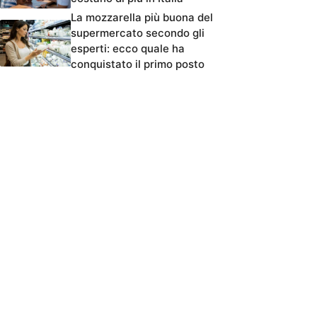
La mozzarella più buona del
supermercato secondo gli
esperti: ecco quale ha
conquistato il primo posto