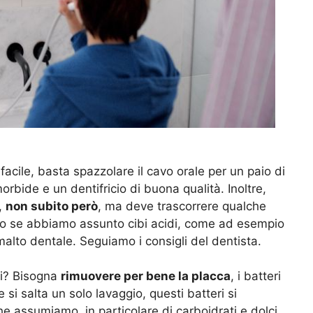
acile, basta spazzolare il cavo orale per un paio di
rbide e un dentifricio di buona qualità. Inoltre,
,
non subito però
, ma deve trascorrere qualche
tto se abbiamo assunto cibi acidi, come ad esempio
alto dentale. Seguiamo i consigli del dentista.
ti? Bisogna
rimuovere per bene la placca
, i batteri
 si salta un solo lavaggio, questi batteri si
he assumiamo, in particolare di carboidrati e dolci,