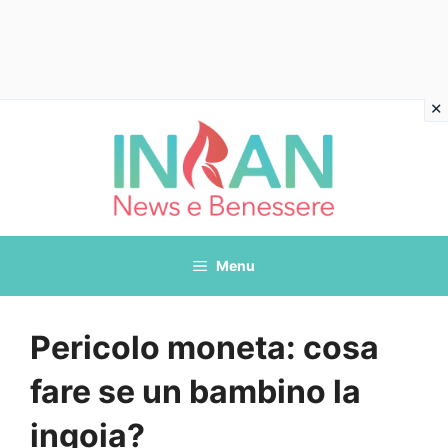
Vai
al
contenuto
Menu
Pericolo moneta: cosa
fare se un bambino la
ingoia?