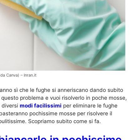
da Canva) – Inran.it
anno sì che le fughe si anneriscano dando subito
i questo problema e vuoi risolverlo in poche mosse,
o diversi
modi facilissimi
per eliminare le fughe
i basteranno pochissime mosse per risolvere il
ulitissime. Scopriamo subito come si fa.
biancarle in pochissime