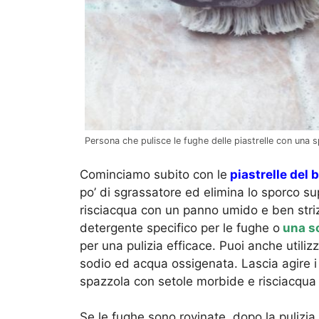
Persona che pulisce le fughe delle piastrelle con una s
Cominciamo subito con le
piastrelle del 
po’ di sgrassatore ed elimina lo sporco sup
risciacqua con un panno umido e ben strizz
detergente specifico per le fughe o
una so
per una pulizia efficace. Puoi anche utili
sodio ed acqua ossigenata. Lascia agire i
spazzola con setole morbide e risciacqu
Se le fughe sono rovinate, dopo la pulizia