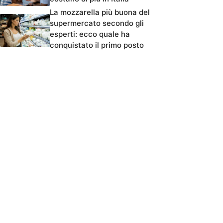
La mozzarella più buona del
supermercato secondo gli
esperti: ecco quale ha
conquistato il primo posto