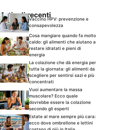
Articoli recenti
Vaccino HPV: prevenzione e
consapevolezza
Cosa mangiare quando fa molto
caldo: gli alimenti che aiutano a
restare idratati e pieni di
energia
La colazione che dà energia per
tutta la giornata: gli alimenti da
scegliere per sentirsi sazi e più
concentrati
Vuoi aumentare la massa
muscolare? Ecco quale
dovrebbe essere la colazione
secondo gli esperti
Estate al mare sempre più cara:
ecco dove ombrellone e lettini
costano di più in Italia