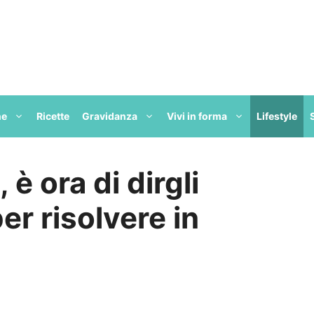
ne
Ricette
Gravidanza
Vivi in forma
Lifestyle
 è ora di dirgli
per risolvere in