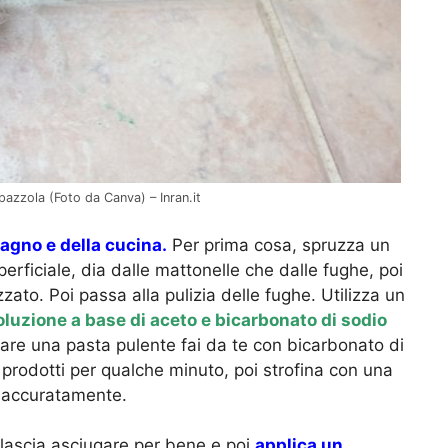
pazzola (Foto da Canva) – Inran.it
bagno
e della cucina.
Per prima cosa, spruzza un
erficiale, dia dalle mattonelle che dalle fughe, poi
ato. Poi passa alla pulizia delle fughe. Utilizza un
luzione a base di aceto e bicarbonato di sodio
zzare una pasta pulente fai da te con bicarbonato di
 prodotti per qualche minuto, poi strofina con una
a accuratamente.
 lascia asciugare per bene e poi
applica un