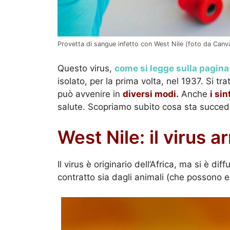
Provetta di sangue infetto con West Nile (foto da Canva)
Questo virus,
come si legge sulla pagina 
isolato, per la prima volta, nel 1937. Si tr
può avvenire in
diversi modi.
Anche
i si
salute. Scopriamo subito cosa sta succe
West Nile: il virus arr
Il virus è originario dell’Africa, ma si è d
contratto sia dagli animali (che possono e