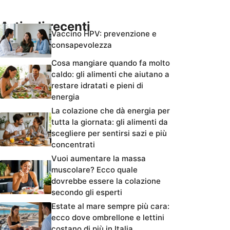
Articoli recenti
Vaccino HPV: prevenzione e
consapevolezza
Cosa mangiare quando fa molto
caldo: gli alimenti che aiutano a
restare idratati e pieni di
energia
La colazione che dà energia per
tutta la giornata: gli alimenti da
scegliere per sentirsi sazi e più
concentrati
Vuoi aumentare la massa
muscolare? Ecco quale
dovrebbe essere la colazione
secondo gli esperti
Estate al mare sempre più cara:
ecco dove ombrellone e lettini
costano di più in Italia