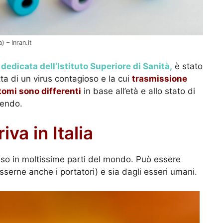
 – Inran.it
dedicata dell’Istituto Superiore di Sanità,
è stato
atta di un virus contagioso e la cui
trasmissione
ntomi sono differenti
in base all’età e allo stato di
dendo.
iva in Italia
iffuso in moltissime parti del mondo. Può essere
sserne anche i portatori) e sia dagli esseri umani.