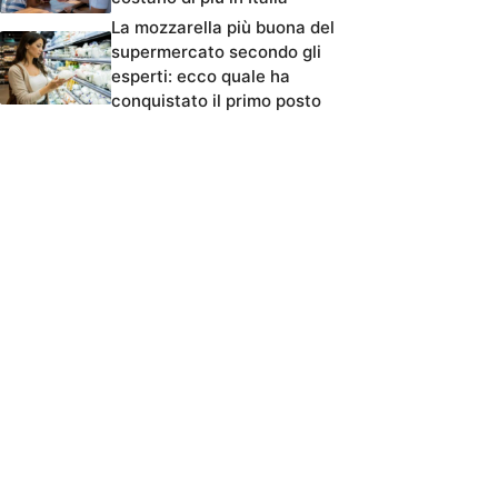
La mozzarella più buona del
supermercato secondo gli
esperti: ecco quale ha
conquistato il primo posto