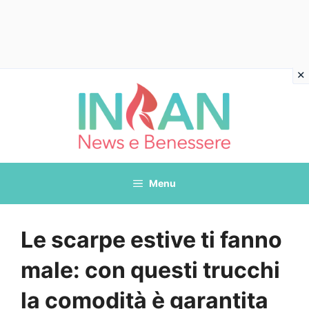
Vai
al
contenuto
Menu
Le scarpe estive ti fanno
male: con questi trucchi
la comodità è garantita