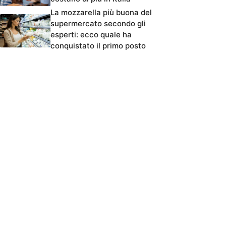
La mozzarella più buona del
supermercato secondo gli
esperti: ecco quale ha
conquistato il primo posto