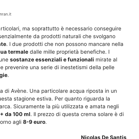
nran.it
particolari, ma soprattutto è necessario conseguire
enzialmente da prodotti naturali che svolgano
nte
. I due prodotti che non possono mancare nella
ua termale
dalle mille proprietà benefiche. I
cune
sostanze essenziali e funzionali
mirate al
le prevenire una serie di inestetismi della pelle
rgie
.
la di Avène. Una particolare acqua riposta in un
uesta stagione estiva. Per quanto riguarda la
marca. Sicuramente la più utilizzata e amata negli
0+ da 100 ml
. Il prezzo di questa crema solare è di
torno agli
8-9 euro
.
Nicolas De Santis