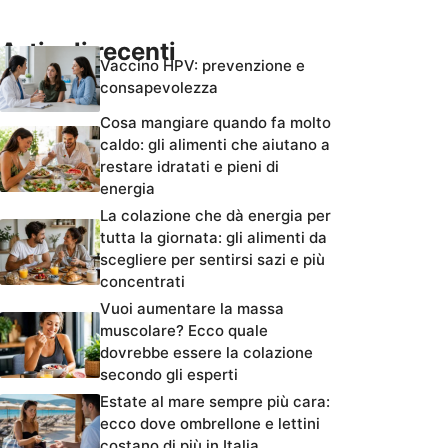
Articoli recenti
Vaccino HPV: prevenzione e
consapevolezza
Cosa mangiare quando fa molto
caldo: gli alimenti che aiutano a
restare idratati e pieni di
energia
La colazione che dà energia per
tutta la giornata: gli alimenti da
scegliere per sentirsi sazi e più
concentrati
Vuoi aumentare la massa
muscolare? Ecco quale
dovrebbe essere la colazione
secondo gli esperti
Estate al mare sempre più cara:
ecco dove ombrellone e lettini
costano di più in Italia