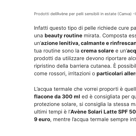
Prodotti dell’Avène per pelli sensibili in estate (Canva) -I
Infatti questo tipo di pelle richiede cure 
una
beauty routine
mirata. Composta ess
un’
azione lenitiva, calmante e rinfresca
tua routine sono la
crema solare
e un’
acq
prodotti da utilizzare devono riportare al
ripristino della barriera cutanea. È possibi
come rossori, irritazioni o
particolari alle
L’acqua termale che vorrei proporti è quel
flacone da 300 ml
ed è consigliata per q
protezione solare, si consiglia la stessa 
ultimi tempi è l’
Avène Solari Latte SPF 5
9 euro
, mentre l’acqua termale sempre in