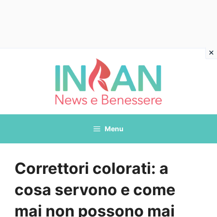
Vai
al
contenuto
Menu
Correttori colorati: a
cosa servono e come
mai non possono mai