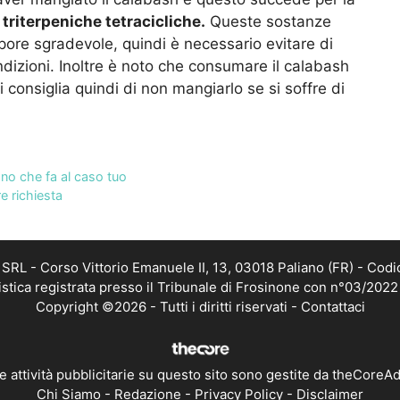
triterpeniche tetracicliche.
Queste sostanze
ore sgradevole, quindi è necessario evitare di
dizioni. Inoltre è noto che consumare il calabash
 consiglia quindi di non mangiarlo se si soffre di
no che fa al caso tuo
e richiesta
RL - Corso Vittorio Emanuele II, 13, 03018 Paliano (FR) - Codi
istica registrata presso il Tribunale di Frosinone con n°03/202
Copyright ©2026 - Tutti i diritti riservati -
Contattaci
e attività pubblicitarie su questo sito sono gestite da theCoreA
Chi Siamo
-
Redazione
-
Privacy Policy
-
Disclaimer