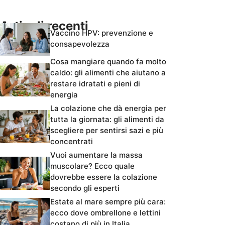
Articoli recenti
Vaccino HPV: prevenzione e
consapevolezza
Cosa mangiare quando fa molto
caldo: gli alimenti che aiutano a
restare idratati e pieni di
energia
La colazione che dà energia per
tutta la giornata: gli alimenti da
scegliere per sentirsi sazi e più
concentrati
Vuoi aumentare la massa
muscolare? Ecco quale
dovrebbe essere la colazione
secondo gli esperti
Estate al mare sempre più cara:
ecco dove ombrellone e lettini
costano di più in Italia