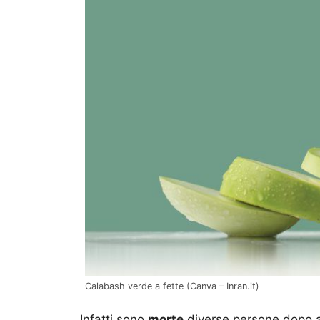
Calabash verde a fette (Canva – Inran.it)
Infatti sono
morte
diverse persone dopo a