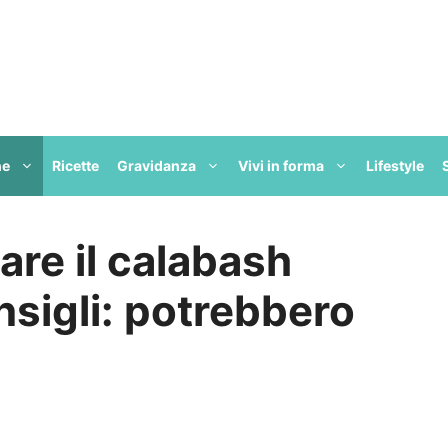
ne
Ricette
Gravidanza
Vivi in forma
Lifestyle
are il calabash
nsigli: potrebbero