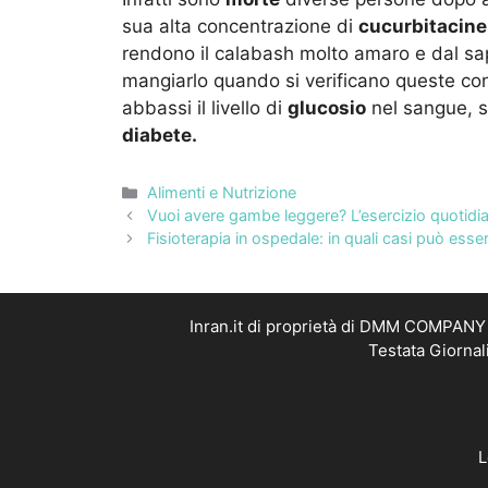
sua alta concentrazione di
cucurbitacine 
rendono il calabash molto amaro e dal sap
mangiarlo quando si verificano queste con
abbassi il livello di
glucosio
nel sangue, si
diabete.
Categorie
Alimenti e Nutrizione
Vuoi avere gambe leggere? L’esercizio quotidia
Fisioterapia in ospedale: in quali casi può esser
Inran.it di proprietà di DMM COMPANY S
Testata Giornal
L