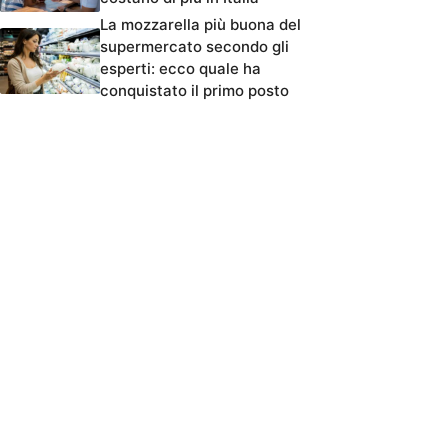
La mozzarella più buona del
supermercato secondo gli
esperti: ecco quale ha
conquistato il primo posto