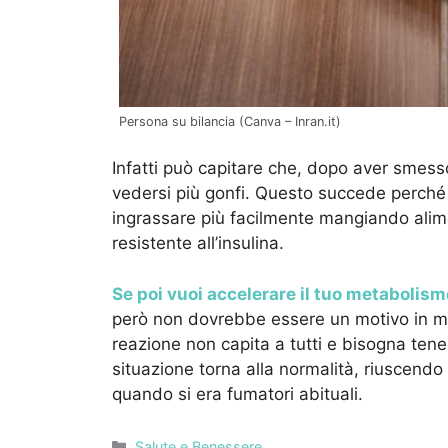
Persona su bilancia (Canva – Inran.it)
Infatti può capitare che, dopo aver smesso
vedersi più gonfi. Questo succede perch
ingrassare più facilmente mangiando alime
resistente all’insulina.
Se poi vuoi accelerare il tuo metabolismo
però non dovrebbe essere un motivo in me
reazione non capita a tutti e bisogna ten
situazione torna alla normalità, riuscendo
quando si era fumatori abituali.
Categorie
Salute e Benessere