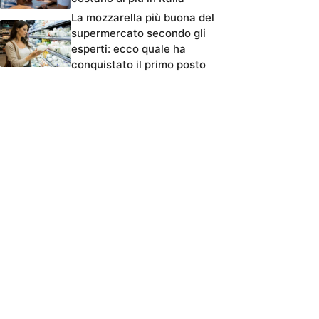
La mozzarella più buona del
supermercato secondo gli
esperti: ecco quale ha
conquistato il primo posto