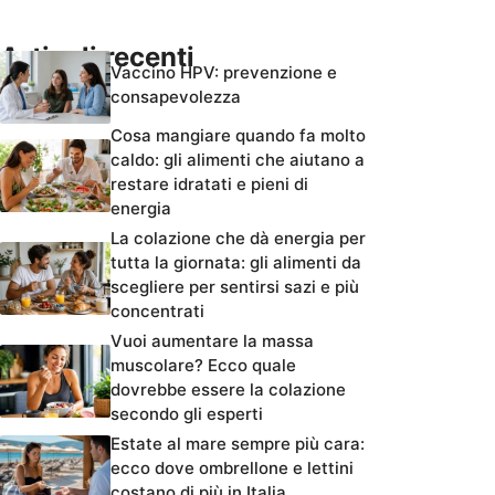
Articoli recenti
Vaccino HPV: prevenzione e
consapevolezza
Cosa mangiare quando fa molto
caldo: gli alimenti che aiutano a
restare idratati e pieni di
energia
La colazione che dà energia per
tutta la giornata: gli alimenti da
scegliere per sentirsi sazi e più
concentrati
Vuoi aumentare la massa
muscolare? Ecco quale
dovrebbe essere la colazione
secondo gli esperti
Estate al mare sempre più cara:
ecco dove ombrellone e lettini
costano di più in Italia