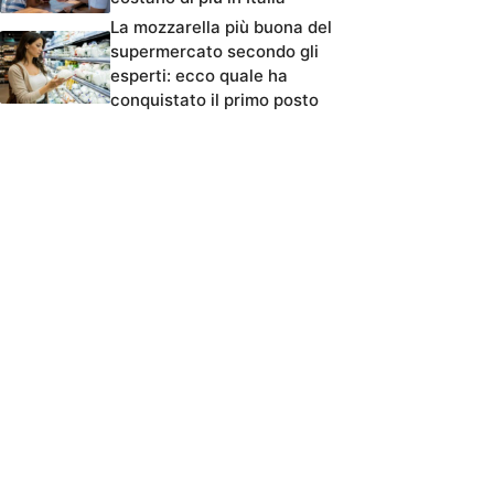
La mozzarella più buona del
supermercato secondo gli
esperti: ecco quale ha
conquistato il primo posto