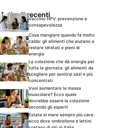
Articoli recenti
Vaccino HPV: prevenzione e
consapevolezza
Cosa mangiare quando fa molto
caldo: gli alimenti che aiutano a
restare idratati e pieni di
energia
La colazione che dà energia per
tutta la giornata: gli alimenti da
scegliere per sentirsi sazi e più
concentrati
Vuoi aumentare la massa
muscolare? Ecco quale
dovrebbe essere la colazione
secondo gli esperti
Estate al mare sempre più cara:
ecco dove ombrellone e lettini
costano di più in Italia