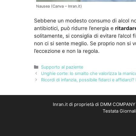
Nausea (Canva – Inran.it)
Sebbene un modesto consumo di alcol non 
antibiotici, può ridurre l’energia e
ritardar
solitamente, si consiglia di evitare l’alcol 
non ci si sente meglio. Se proprio non si v
l’eccezione e non la regola.
Categorie
Supporto al paziente
Unghie corte: lo smalto che valorizza la manic
Ricordi di infanzia, possibile fidarci e affidarci?
Inran.it di proprietà di DMM COMPANY S
Testata Giornal