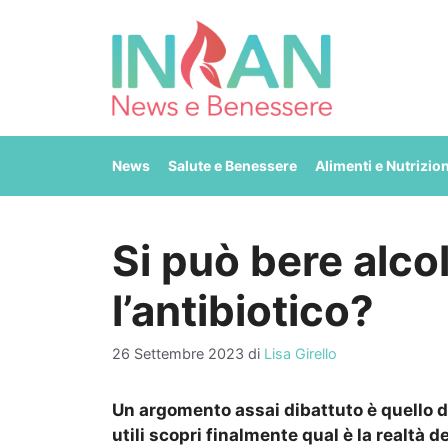
Vai
al
contenuto
News
Salute e Benessere
Alimenti e Nutrizio
Si può bere alco
l’antibiotico?
26 Settembre 2023
di
Lisa Girello
Un argomento assai dibattuto è quello dell
utili scopri finalmente qual è la realtà dei