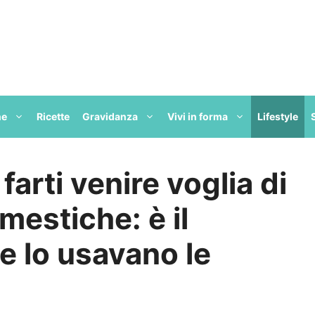
ne
Ricette
Gravidanza
Vivi in forma
Lifestyle
arti venire voglia di
omestiche: è il
e lo usavano le