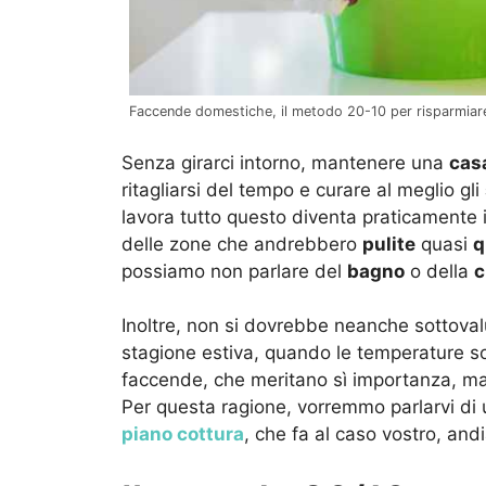
Faccende domestiche, il metodo 20-10 per risparmiare
Senza girarci intorno, mantenere una
casa
ritagliarsi del tempo e curare al meglio gli
lavora tutto questo diventa praticamente i
delle zone che andrebbero
pulite
quasi
q
possiamo non parlare del
bagno
o della
c
Inoltre, non si dovrebbe neanche sottoval
stagione estiva, quando le temperature so
faccende, che meritano sì importanza, m
Per questa ragione, vorremmo parlarvi d
piano cottura
, che fa al caso vostro, andi