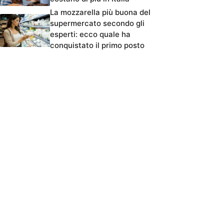
La mozzarella più buona del
supermercato secondo gli
esperti: ecco quale ha
conquistato il primo posto