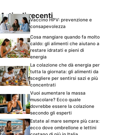
Articoli recenti
Vaccino HPV: prevenzione e
consapevolezza
Cosa mangiare quando fa molto
caldo: gli alimenti che aiutano a
restare idratati e pieni di
energia
La colazione che dà energia per
tutta la giornata: gli alimenti da
scegliere per sentirsi sazi e più
concentrati
Vuoi aumentare la massa
muscolare? Ecco quale
dovrebbe essere la colazione
secondo gli esperti
Estate al mare sempre più cara:
ecco dove ombrellone e lettini
costano di più in Italia