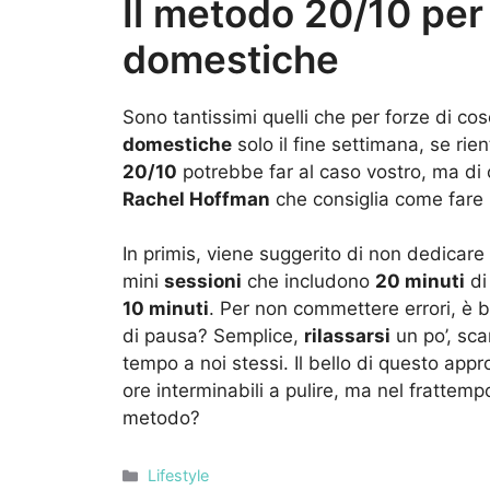
Il metodo 20/10 per 
domestiche
Sono tantissimi quelli che per forze di 
domestiche
solo il fine settimana, se rien
20/10
potrebbe far al caso vostro, ma di c
Rachel Hoffman
che consiglia come fare 
In primis, viene suggerito di non dedicare l
mini
sessioni
che includono
20 minuti
di
10 minuti
. Per non commettere errori, è 
di pausa? Semplice,
rilassarsi
un po’, sc
tempo a noi stessi. Il bello di questo ap
ore interminabili a pulire, ma nel fratte
metodo?
Categorie
Lifestyle