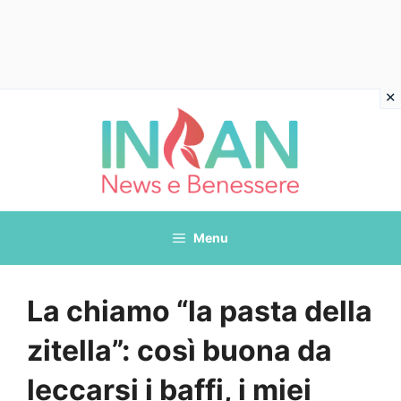
Vai
al
contenuto
Menu
La chiamo “la pasta della
zitella”: così buona da
leccarsi i baffi, i miei