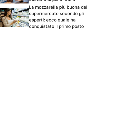
La mozzarella più buona del
supermercato secondo gli
esperti: ecco quale ha
conquistato il primo posto