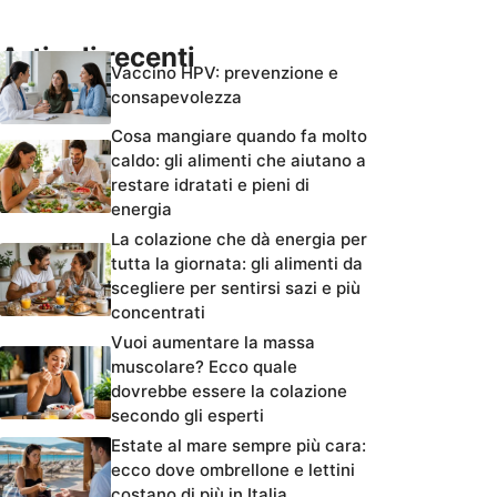
Articoli recenti
Vaccino HPV: prevenzione e
consapevolezza
Cosa mangiare quando fa molto
caldo: gli alimenti che aiutano a
restare idratati e pieni di
energia
La colazione che dà energia per
tutta la giornata: gli alimenti da
scegliere per sentirsi sazi e più
concentrati
Vuoi aumentare la massa
muscolare? Ecco quale
dovrebbe essere la colazione
secondo gli esperti
Estate al mare sempre più cara:
ecco dove ombrellone e lettini
costano di più in Italia