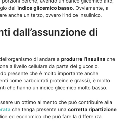
e porzioni perché, avendo un carico glicemico alto,
io dell’
indice glicemico basso.
Ovviamente, a
re anche un terzo, ovvero l’indice insulinico.
nti dall’assunzione di
 dell’organismo di andare a
produrre l’insulina
che
ne a livello cellulare da parte del glucosio.
ndo presente che è molto importante anche
ienti come carboidrati proteine e grassi), è molto
nti che hanno un indice glicemico molto basso.
ssere un ottimo alimento che può contribuire alla
brata
che tenga presente una
corretta ripartizione
ice ed economico che può fare la differenza.