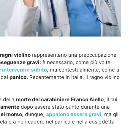
ragni violino
rappresentano una preoccupazione
seguenze gravi:
è necessario, come più volte
 intervenire subito
, ma contestualmente, come al
 dal
panico.
Recentemente in Italia, il ragno violino
e della
morte del carabiniere
Franco Aiello,
il cui
idamente
dopo essere stato punto durante una
el morso
, dunque,
appaiono essere gravi
, ma gli
tela e a non cadere nel panico e nella cosiddetta