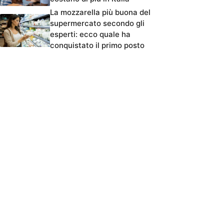
La mozzarella più buona del
supermercato secondo gli
esperti: ecco quale ha
conquistato il primo posto