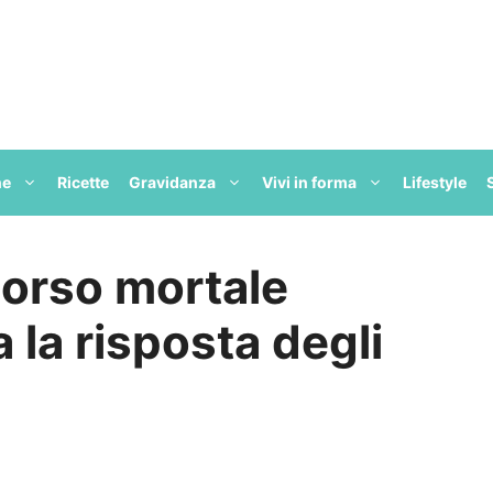
ne
Ricette
Gravidanza
Vivi in forma
Lifestyle
morso mortale
 la risposta degli