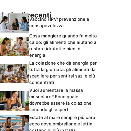
Articoli recenti
Vaccino HPV: prevenzione e
consapevolezza
Cosa mangiare quando fa molto
caldo: gli alimenti che aiutano a
restare idratati e pieni di
energia
La colazione che dà energia per
tutta la giornata: gli alimenti da
scegliere per sentirsi sazi e più
concentrati
Vuoi aumentare la massa
muscolare? Ecco quale
dovrebbe essere la colazione
secondo gli esperti
Estate al mare sempre più cara:
ecco dove ombrellone e lettini
costano di più in Italia