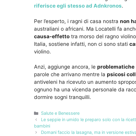
riferisce egli stesso ad Adnkronos
.
Per l’esperto, i ragni di casa nostra
non ha
australiani o africani. Ma Locatelli fa an
causa-effetto
tra morso del ragno violino
Italia, sostiene infatti, non ci sono stati
ca
violino.
Anzi, aggiunge ancora, le
problematiche
parole che arrivano mentre la
psicosi coll
antiveleni ha ricevuto un aumento spropo
ognuno ha una vicenda personale da rac
dormire sogni tranquilli.
Categorie
Salute e Benessere
Le seppie in umido le preparo solo con la ricet
bambini
Domani faccio la lasagna, ma in versione estiv