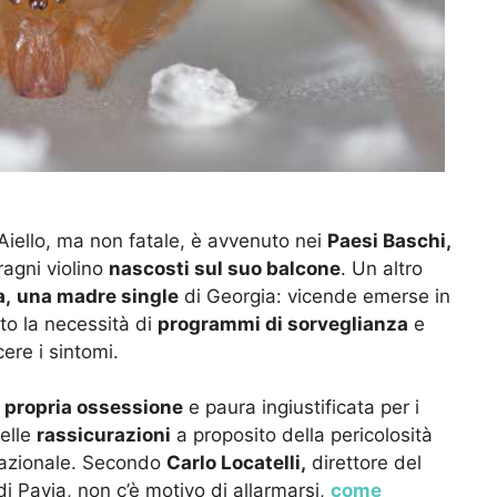
Aiello, ma non fatale, è avvenuto nei
Paesi Baschi,
agni violino
nascosti sul suo balcone
. Un altro
a,
una madre single
di Georgia: vicende emerse in
o la necessità di
programmi di sorveglianza
e
ere i sintomi.
 propria ossessione
e paura ingiustificata per i
delle
rassicurazioni
a proposito della pericolosità
 nazionale. Secondo
Carlo Locatelli,
direttore del
i Pavia, non c’è motivo di allarmarsi,
come