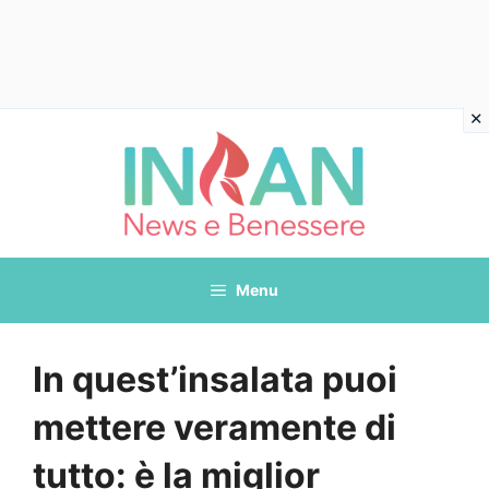
Vai
al
contenuto
Menu
In quest’insalata puoi
mettere veramente di
tutto: è la miglior