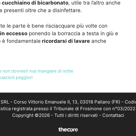
n
cucchiaino di bicarbonato
, utile tra l’altro anche
presenti oltre che a disinfettare.
te le parte è bene risciacquare più volte con
 in eccesso
ponendo la borraccia a testa in giù e
mo è fondamentale
ricordarsi di lavare
anche
e non dovresti mai mangiare di notte
tuazioni peggiori
RL - Corso Vittorio Emanuele II, 13, 03018 Paliano (FR) - Codi
istica registrata presso il Tribunale di Frosinone con n°03/202
Copyright ©2026 - Tutti i diritti riservati -
Contattaci