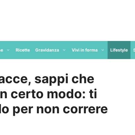
ne
Ricette
Gravidanza
Vivi in forma
Lifestyle
racce, sappi che
un certo modo: ti
lo per non correre