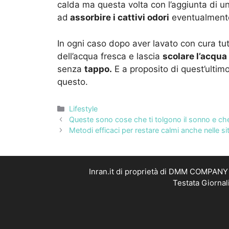
calda ma questa volta con l’aggiunta di u
ad
assorbire i cattivi odori
eventualmente 
In ogni caso dopo aver lavato con cura tut
dell’acqua fresca e lascia
scolare l’acqua
senza
tappo.
E a proposito di quest’ulti
questo.
Categorie
Lifestyle
Queste sono cose che ti tolgono il sonno e ch
Metodi efficaci per restare calmi anche nelle si
Inran.it di proprietà di DMM COMPANY S
Testata Giornal