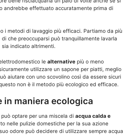
mpre bene risciacquarla un paio di volte anche se si
caso andrebbe effettuato accuratamente prima di
i metodi di lavaggio più efficaci. Partiamo da più
di che preoccuparsi può tranquillamente lavarla
sia indicato altrimenti.
 elettrodomestico le
alternative
più o meno
icuramente utilizzare un sapone per piatti, meglio
 può aiutare con uno scovolino così da essere sicuri
o questo non è il metodo più ecologico ed efficace.
e in maniera ecologica
e può optare per una miscela di
acqua calda e
to nelle pulizie domestiche per la sua azione
l suo odore può decidere di utilizzare sempre acqua