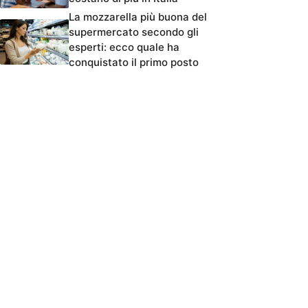
La mozzarella più buona del
supermercato secondo gli
esperti: ecco quale ha
conquistato il primo posto