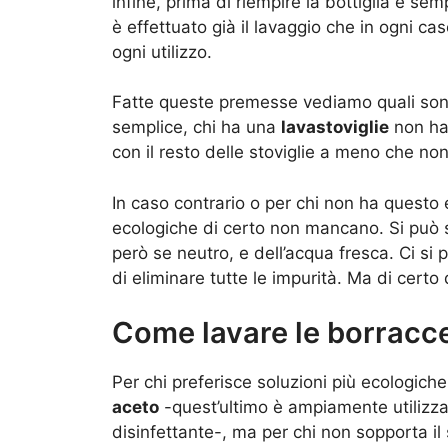
infine, prima di riempire la bottiglia è se
è effettuato già il lavaggio che in ogni 
ogni utilizzo.
Fatte queste premesse vediamo quali sono 
semplice, chi ha una
lavastoviglie
non ha 
con il resto delle stoviglie a meno che non 
In caso contrario o per chi non ha questo
ecologiche di certo non mancano. Si può s
però se neutro, e dell’acqua fresca. Ci si
di eliminare tutte le impurità. Ma di cert
Come lavare le borracc
Per chi preferisce soluzioni più ecologich
aceto
-quest’ultimo è ampiamente utilizza
disinfettante-, ma per chi non sopporta i