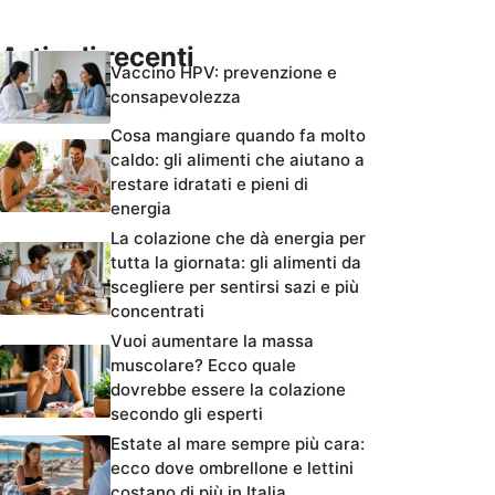
Articoli recenti
Vaccino HPV: prevenzione e
consapevolezza
Cosa mangiare quando fa molto
caldo: gli alimenti che aiutano a
restare idratati e pieni di
energia
La colazione che dà energia per
tutta la giornata: gli alimenti da
scegliere per sentirsi sazi e più
concentrati
Vuoi aumentare la massa
muscolare? Ecco quale
dovrebbe essere la colazione
secondo gli esperti
Estate al mare sempre più cara:
ecco dove ombrellone e lettini
costano di più in Italia