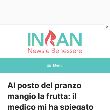
Vai
al
contenuto
Menu
Al posto del pranzo
mangio la frutta: il
medico mi ha spiegato