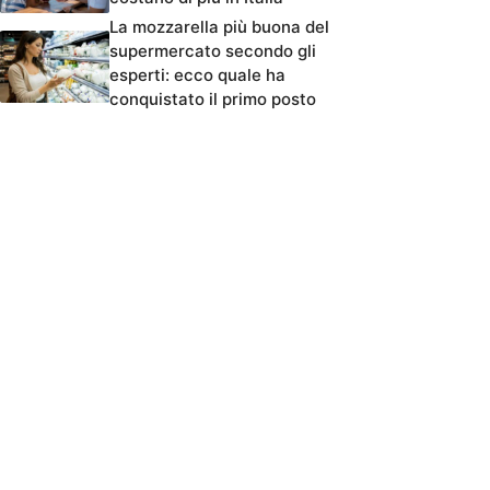
La mozzarella più buona del
supermercato secondo gli
esperti: ecco quale ha
conquistato il primo posto