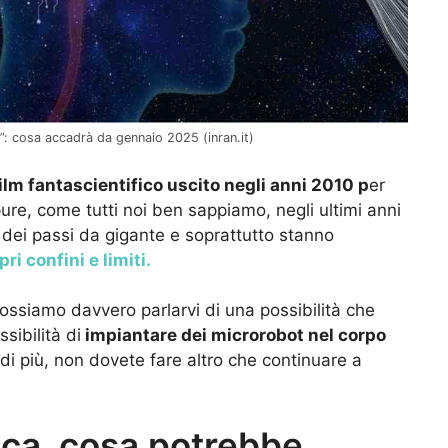
”: cosa accadrà da gennaio 2025 (inran.it)
ilm fantascientifico uscito negli anni 2010 p
er
ure, come tutti noi ben sappiamo, negli ultimi anni
 dei passi da gigante e soprattutto stanno
pri confini e limiti.
ossiamo davvero parlarvi di una possibilità che
sibilità di
impiantare dei microrobot nel corpo
i più, non dovete fare altro che continuare a
fica, cosa potrebbe