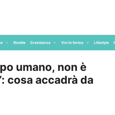
ne
Ricette
Gravidanza
Vivi in forma
Lifestyle
rpo umano, non è
m”: cosa accadrà da