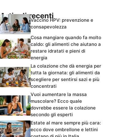
Articoli recenti
Vaccino HPV: prevenzione e
consapevolezza
Cosa mangiare quando fa molto
caldo: gli alimenti che aiutano a
restare idratati e pieni di
energia
La colazione che dà energia per
tutta la giornata: gli alimenti da
scegliere per sentirsi sazi e più
concentrati
Vuoi aumentare la massa
muscolare? Ecco quale
dovrebbe essere la colazione
secondo gli esperti
Estate al mare sempre più cara:
ecco dove ombrellone e lettini
costano di più in Italia