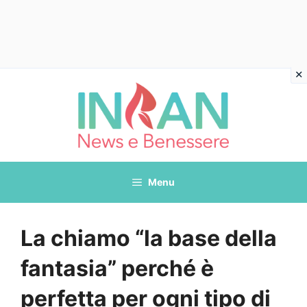
Vai
al
contenuto
Menu
La chiamo “la base della
fantasia” perché è
perfetta per ogni tipo di