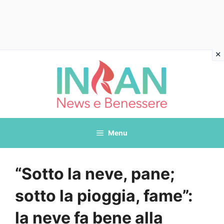
Vai
al
contenuto
Menu
“Sotto la neve, pane;
sotto la pioggia, fame”:
la neve fa bene alla