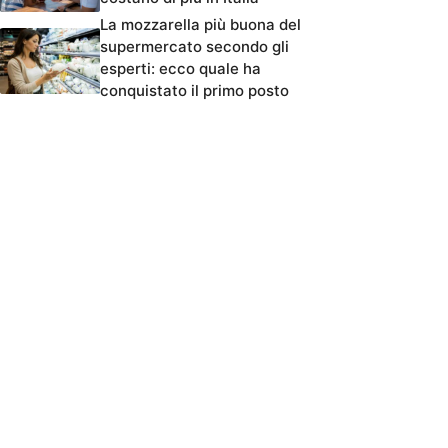
La mozzarella più buona del
supermercato secondo gli
esperti: ecco quale ha
conquistato il primo posto