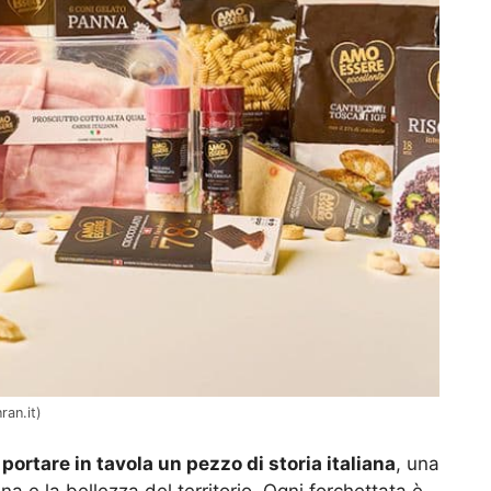
ran.it)
a
portare in tavola un pezzo di storia italiana
, una