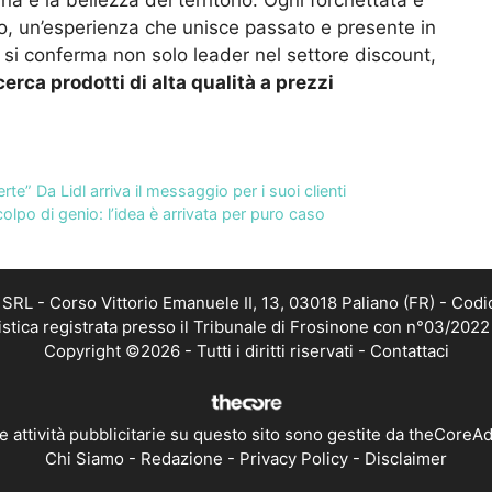
a e la bellezza del territorio. Ogni forchettata è
no, un’esperienza che unisce passato e presente in
si conferma non solo leader nel settore discount,
cerca prodotti di alta qualità a prezzi
te” Da Lidl arriva il messaggio per i suoi clienti
lpo di genio: l’idea è arrivata per puro caso
RL - Corso Vittorio Emanuele II, 13, 03018 Paliano (FR) - Codi
istica registrata presso il Tribunale di Frosinone con n°03/202
Copyright ©2026 - Tutti i diritti riservati -
Contattaci
e attività pubblicitarie su questo sito sono gestite da theCoreA
Chi Siamo
-
Redazione
-
Privacy Policy
-
Disclaimer