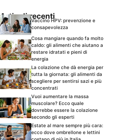
Articoli recenti
Vaccino HPV: prevenzione e
consapevolezza
Cosa mangiare quando fa molto
caldo: gli alimenti che aiutano a
restare idratati e pieni di
energia
La colazione che dà energia per
tutta la giornata: gli alimenti da
scegliere per sentirsi sazi e più
concentrati
Vuoi aumentare la massa
muscolare? Ecco quale
dovrebbe essere la colazione
secondo gli esperti
Estate al mare sempre più cara:
ecco dove ombrellone e lettini
costano di più in Italia