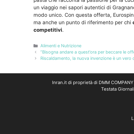
pasta che racconta la passione per la cucin
un viaggio nei sapori autentici di Gragna
modo unico. Con questa offerta, Eurospin 
ma anche un punto di riferimento per chi
competitivi
.
Categorie
Alimenti e Nutrizione
“Bisogna andare a quest’ora per beccare le offer
Riscaldamento, la nuova invenzione è un vero co
Inran.it di proprietà di DMM COMPANY S
Testata Giornal
L