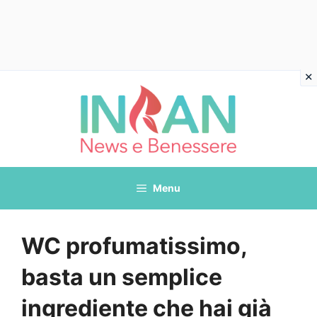
Vai
al
contenuto
Menu
WC profumatissimo,
basta un semplice
ingrediente che hai già