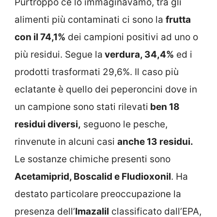
Purtroppo ce lo immaginavamo, tra gli
alimenti più contaminati ci sono la
frutta
con il 74,1%
dei campioni positivi ad uno o
più residui. Segue la
verdura, 34,4%
ed i
prodotti trasformati 29,6%. Il caso più
eclatante è quello dei peperoncini dove in
un campione sono stati rilevati
ben 18
residui diversi,
seguono le pesche,
rinvenute in alcuni casi
anche 13 residui.
L
e sostanze chimiche presenti sono
Acetamiprid, Boscalid e Fludioxonil
. Ha
destato particolare preoccupazione la
presenza dell’
Imazalil
classificato dall’EPA,