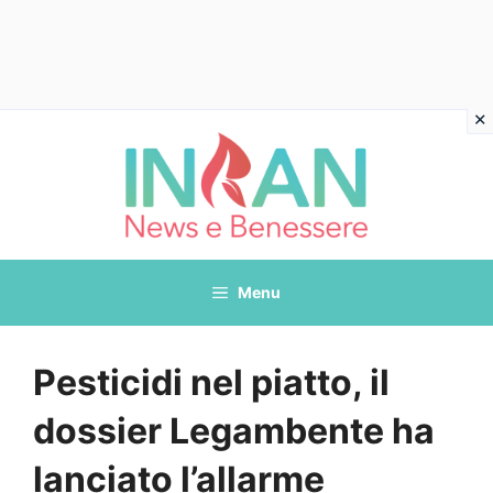
Vai
al
contenuto
Menu
Pesticidi nel piatto, il
dossier Legambente ha
lanciato l’allarme