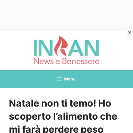
Vai
al
contenuto
Menu
Natale non ti temo! Ho
scoperto l’alimento che
mi farà perdere peso