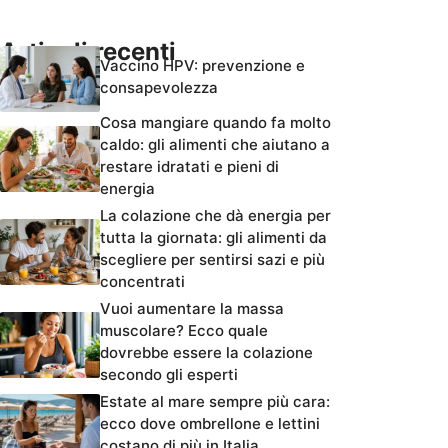
Articoli recenti
Vaccino HPV: prevenzione e
consapevolezza
Cosa mangiare quando fa molto
caldo: gli alimenti che aiutano a
restare idratati e pieni di
energia
La colazione che dà energia per
tutta la giornata: gli alimenti da
scegliere per sentirsi sazi e più
concentrati
Vuoi aumentare la massa
muscolare? Ecco quale
dovrebbe essere la colazione
secondo gli esperti
Estate al mare sempre più cara:
ecco dove ombrellone e lettini
costano di più in Italia