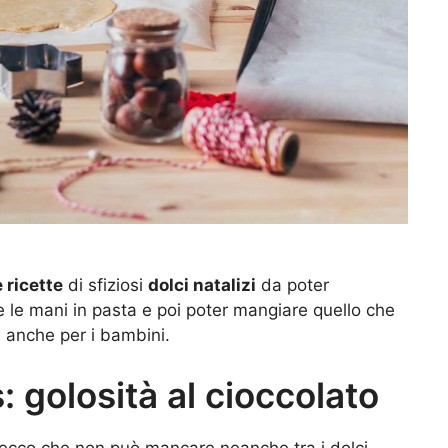
 ricette
di sfiziosi
dolci natalizi
da poter
re le mani in pasta e poi poter mangiare quello che
, anche per i bambini.
: golosità al cioccolato
ed ecco che non può mancare neanche tra i dolci