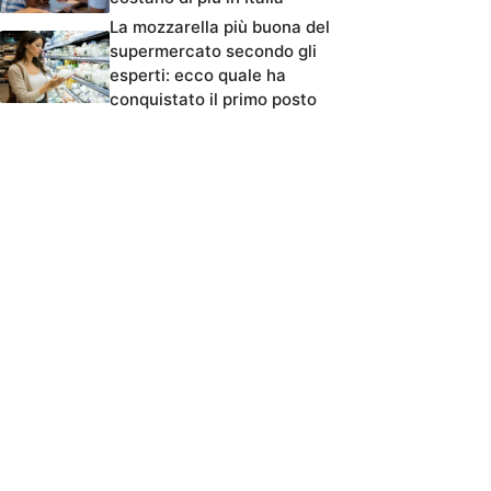
La mozzarella più buona del
supermercato secondo gli
esperti: ecco quale ha
conquistato il primo posto