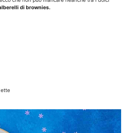
alberelli di brownies.
dette