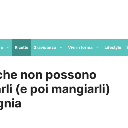
ne
Ricette
Gravidanza
Vivi in forma
Lifestyle
e che non possono
li (e poi mangiarli)
gnia