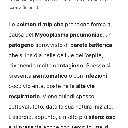
curarla (Inran.it)
Le
polmoniti atipiche
prendono forma a
causa del
Mycoplasma pneumoniae
, un
patogeno
sprovvisto di
parete batterica
che si insidia nelle cellule dell’ospite,
divenendo molto
contagioso
. Spesso si
presenta
asintomatico
o con
infezioni
poco violente, poste nelle
alte vie
respiratorie
. Viene quindi spesso
sottovalutato, data la sua natura iniziale.
L’esordio, appunto, è molto più
silenzioso
e si presenta anche con semplici
mal di