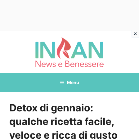
Vai
al
contenuto
Menu
Detox di gennaio:
qualche ricetta facile,
veloce e ricca di gusto