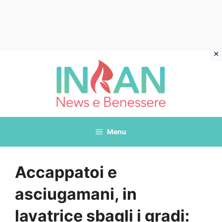
Vai
al
contenuto
Menu
Accappatoi e
asciugamani, in
lavatrice sbagli i gradi: