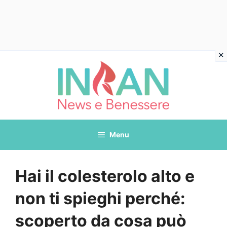
Vai
al
contenuto
Menu
Hai il colesterolo alto e
non ti spieghi perché:
scoperto da cosa può