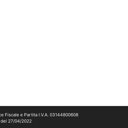
ce Fiscale e Partita I.V.A. 03144800608
2 del 27/04/2022