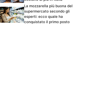
La mozzarella più buona del
supermercato secondo gli
esperti: ecco quale ha
conquistato il primo posto