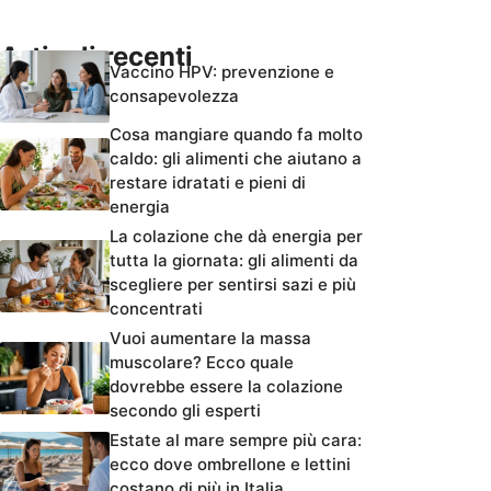
Articoli recenti
Vaccino HPV: prevenzione e
consapevolezza
Cosa mangiare quando fa molto
caldo: gli alimenti che aiutano a
restare idratati e pieni di
energia
La colazione che dà energia per
tutta la giornata: gli alimenti da
scegliere per sentirsi sazi e più
concentrati
Vuoi aumentare la massa
muscolare? Ecco quale
dovrebbe essere la colazione
secondo gli esperti
Estate al mare sempre più cara:
ecco dove ombrellone e lettini
costano di più in Italia