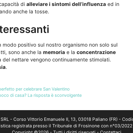
 capacità di
alleviare i sintomi dell’influenza
ed in
edando anche la tosse.
nteressanti
in modo positivo sul nostro organismo non solo sul
atti, sono anche la
memoria
e la
concentrazione
ra del nettare vengono continuamente stimolati.
sia
.
 perfetto per celebrare San Valentino
oco di casa? La risposta è sconvolgente
RL - Corso Vittorio Emanuele II, 13, 03018 Paliano (FR) - Codi
istica registrata presso il Tribunale di Frosinone con n°03/202
Copyright ©2026 - Tutti i diritti riservati -
Contattaci