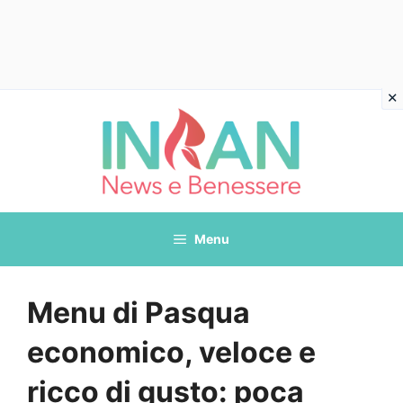
Vai
al
contenuto
Menu
Menu di Pasqua
economico, veloce e
ricco di gusto: poca