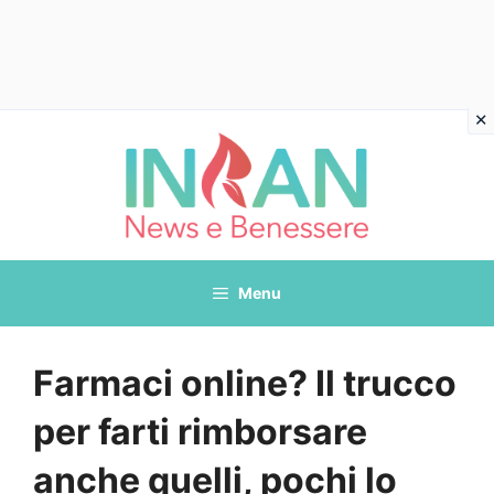
Vai
al
contenuto
Menu
Farmaci online? Il trucco
per farti rimborsare
anche quelli, pochi lo