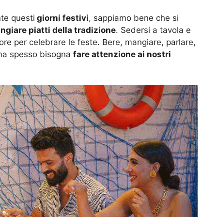
te questi
giorni festivi
, sappiamo bene che si
giare piatti della tradizione
. Sedersi a tavola e
ore per celebrare le feste. Bere, mangiare, parlare,
, ma spesso bisogna
fare attenzione ai nostri