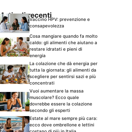
Articoli recenti
Vaccino HPV: prevenzione e
consapevolezza
Cosa mangiare quando fa molto
caldo: gli alimenti che aiutano a
restare idratati e pieni di
energia
La colazione che dà energia per
tutta la giornata: gli alimenti da
scegliere per sentirsi sazi e più
concentrati
Vuoi aumentare la massa
muscolare? Ecco quale
dovrebbe essere la colazione
secondo gli esperti
Estate al mare sempre più cara:
ecco dove ombrellone e lettini
costano di più in Italia