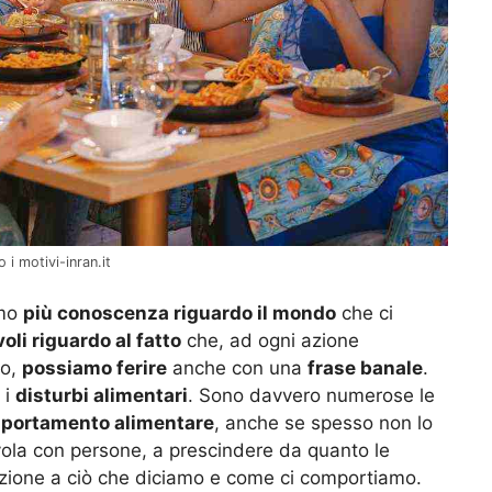
 i motivi-inran.it
amo
più conoscenza riguardo il mondo
che ci
li riguardo al fatto
che, ad ogni azione
so,
possiamo ferire
anche con una
frase banale
.
 i
disturbi alimentari
. Sono davvero numerose le
mportamento alimentare
, anche se spesso non lo
ola con persone, a prescindere da quanto le
zione a ciò che diciamo e come ci comportiamo.