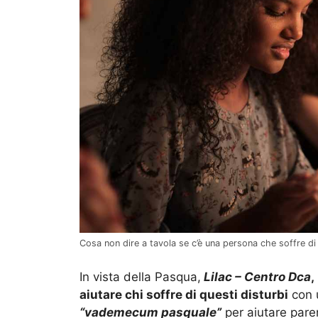
Cosa non dire a tavola se c’è una persona che soffre d
In vista della Pasqua,
Lilac – Centro Dca
,
aiutare chi soffre di questi disturbi
con u
“vademecum pasquale”
per aiutare pare