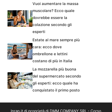
Vuoi aumentare la massa
muscolare? Ecco quale
dovrebbe essere la
colazione secondo gli
esperti
Estate al mare sempre più
cara: ecco dove
ombrellone e lettini
costano di più in Italia
La mozzarella più buona
del supermercato secondo
gli esperti: ecco quale ha
conquistato il primo posto
Inran.it di proprietà di DMM COMPANY SRL - Corso