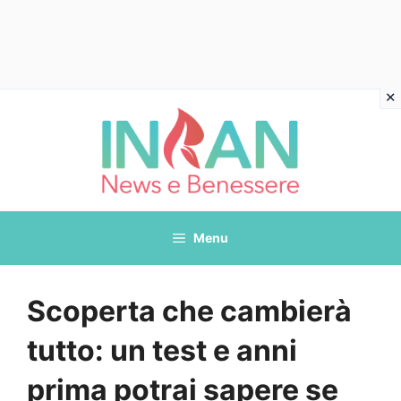
Vai
al
contenuto
Menu
Scoperta che cambierà
tutto: un test e anni
prima potrai sapere se