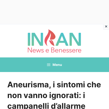
Vai
al
contenuto
Menu
Aneurisma, i sintomi che
non vanno ignorati: i
campanelli d’allarme