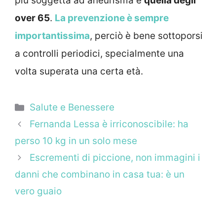
più soggetta ad aneurisma è
quella degli
over 65
.
La prevenzione è sempre
importantissima
, perciò è bene sottoporsi
a controlli periodici, specialmente una
volta superata una certa età.
Categorie
Salute e Benessere
Fernanda Lessa è irriconoscibile: ha
perso 10 kg in un solo mese
Escrementi di piccione, non immagini i
danni che combinano in casa tua: è un
vero guaio