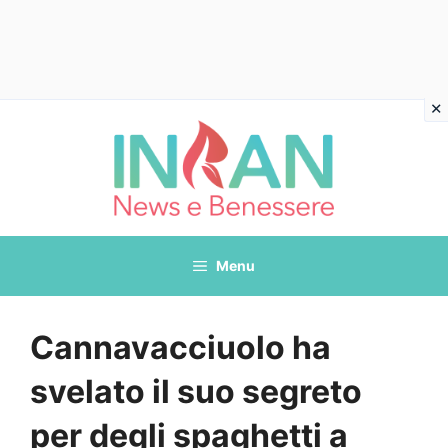
Vai
al
contenuto
Menu
Cannavacciuolo ha
svelato il suo segreto
per degli spaghetti a