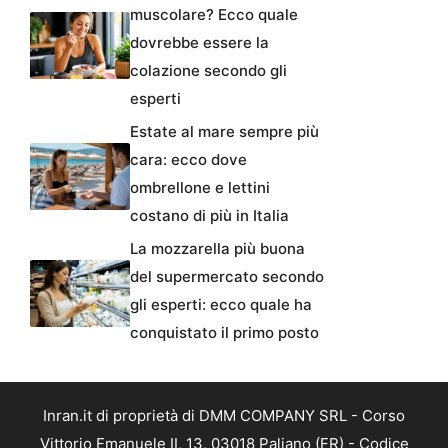
muscolare? Ecco quale
dovrebbe essere la
colazione secondo gli
esperti
Estate al mare sempre più
cara: ecco dove
ombrellone e lettini
costano di più in Italia
La mozzarella più buona
del supermercato secondo
gli esperti: ecco quale ha
conquistato il primo posto
Inran.it di proprietà di DMM COMPANY SRL - Corso
Vittorio Emanuele II, 13, 03018 Paliano (FR) - Codice