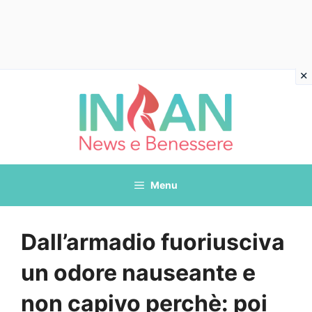
Vai
al
contenuto
Menu
Dall’armadio fuoriusciva
un odore nauseante e
non capivo perchè: poi