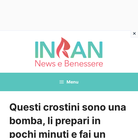
Vai
al
contenuto
Menu
Questi crostini sono una
bomba, li prepari in
pochi minuti e fai un