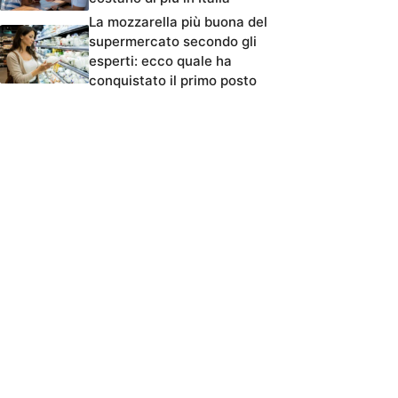
La mozzarella più buona del
supermercato secondo gli
esperti: ecco quale ha
conquistato il primo posto