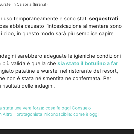
rstel in Calabria (Inran.it)
ato chiuso temporaneamente e sono stati
sequestrati
 cosa abbia causato l’intossicazione alimentare sono
i di cibo, in questo modo sarà più semplice capire
indagini sarebbero adeguate le igieniche condizioni
ia più valida è quella che
sia stato il botulino a far
giato patatine e wurstel nel ristorante del resort,
he non è stata né smentita né confermata. Per
risultati delle indagini.
a stata una vera forza: cosa fa oggi Consuelo
 Altro il protagonista irriconoscibile: come è oggi