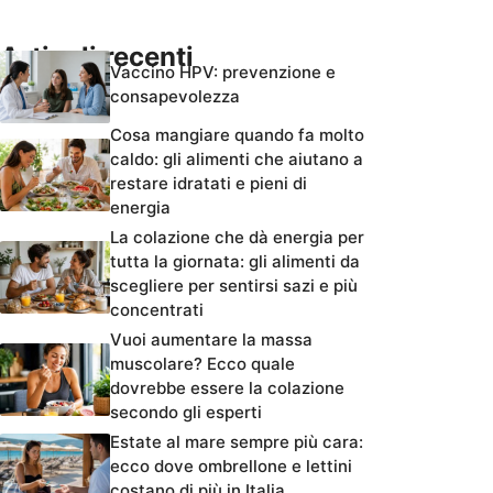
Articoli recenti
Vaccino HPV: prevenzione e
consapevolezza
Cosa mangiare quando fa molto
caldo: gli alimenti che aiutano a
restare idratati e pieni di
energia
La colazione che dà energia per
tutta la giornata: gli alimenti da
scegliere per sentirsi sazi e più
concentrati
Vuoi aumentare la massa
muscolare? Ecco quale
dovrebbe essere la colazione
secondo gli esperti
Estate al mare sempre più cara:
ecco dove ombrellone e lettini
costano di più in Italia