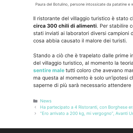
Paura del Botulino, persone intossicate da patatine e wu
Il ristorante del villaggio turistico è st
circa 300 chili di alimenti
. Per stabilire
stati inviati ai laboratori diversi campion
cosa abbia causato il malore dei turisti.
Stando a ciò che è trapelato dalle prime 
del villaggio turistico, al momento la teor
sentire male
tutti coloro che avevano man
ma questa al momento è solo un’ipotesi c
saperne di più sarà necessario attendere i 
Categorie
News
Ha partecipato a 4 Ristoranti, con Borghese er
“Ero arrivato a 200 kg, mi vergogno”, Avanti Un